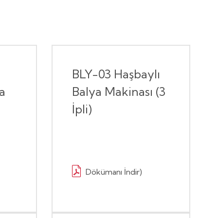
BLY-03 Haşbaylı
a
Balya Makinası (3
İpli)
Dökümanı İndir)