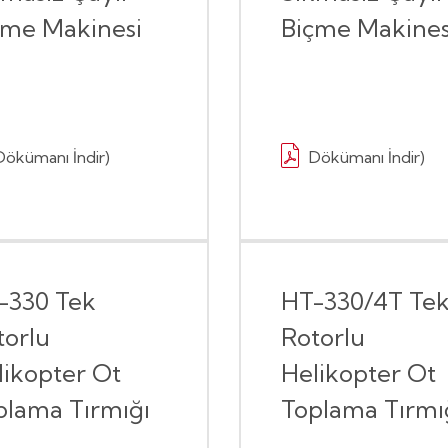
çme Makinesi
Biçme Makines
Dökümanı İndir)
Dökümanı İndir)
-330 Tek
HT-330/4T Te
torlu
Rotorlu
likopter Ot
Helikopter Ot
plama Tırmığı
Toplama Tırmı