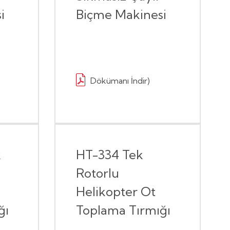
i
Biçme Makinesi
Dökümanı İndir)
k
HT-334 Tek
Rotorlu
Helikopter Ot
ğı
Toplama Tırmığı