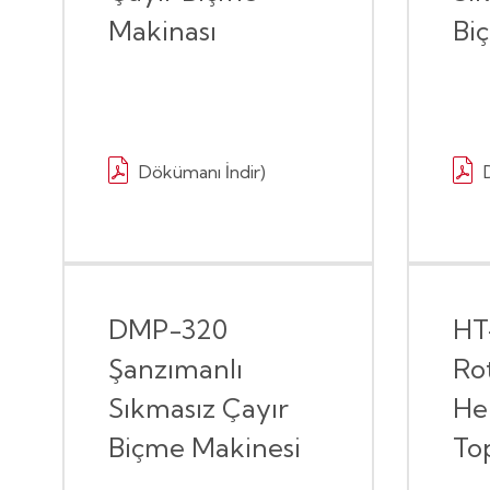
Makinası
Bi
Dökümanı İndir)
DMP-320
HT
Şanzımanlı
Ro
Sıkmasız Çayır
He
Biçme Makinesi
To