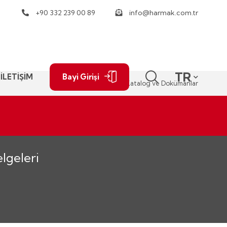
+90 332 239 00 89
info@harmak.com.tr
TR
İLETİŞİM
Bayi Girişi
Anasayfa
Katalog ve Dokümanlar
lgeleri