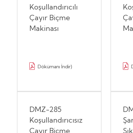
Koşullandırıcılı
Koş
Çayır Biçme
Ça
Makinası
Ma
Dökümanı İndir)
DMZ-285
DM
Koşullandırıcısız
Şa
Çayır Biçme
Sı