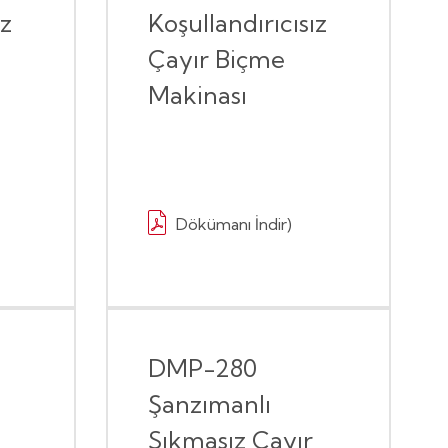
ız
Koşullandırıcısız
Çayır Biçme
Makinası
Dökümanı İndir)
DMP-280
Şanzımanlı
Sıkmasız Çayır