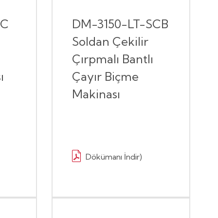
RC
DM-3150-LT-SCB
Soldan Çekilir
Çırpmalı Bantlı
ı
Çayır Biçme
Makinası
Dökümanı İndir)