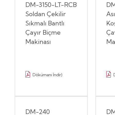
DM-3150-LT-RCB
DM
Soldan Çekilir
Ası
Sıkmalı Bantlı
Koş
Çayır Biçme
Ça
Makinası
Ma
Dökümanı İndir)
DM-240
DM