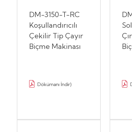
DM-3150-T-RC
DM
Koşullandırıcılı
Sol
Çekilir Tip Çayır
Çı
Biçme Makinası
Bi
Dökümanı İndir)