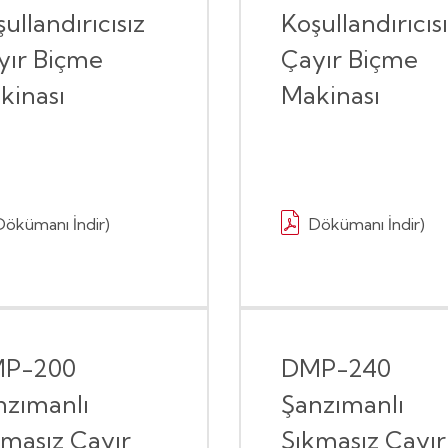
ullandırıcısız
Koşullandırıcıs
yır Biçme
Çayır Biçme
kinası
Makinası
Dökümanı İndir)
Dökümanı İndir)
P-200
DMP-240
nzımanlı
Şanzımanlı
kmasız Çayır
Sıkmasız Çayır