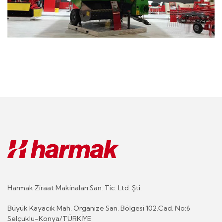
Harmak Ziraat Makinaları San. Tic. Ltd. Şti.
Büyük Kayacık Mah. Organize San. Bölgesi 102.Cad. No:6
Selçuklu-Konya/TÜRKİYE